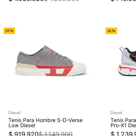
-
-
20 %
20 %
Off
Off
Diesel
Diesel
Tenis Para Hombre S-D-Verse
Tenis Par
Low Diesel
Pro-X1 Die
$
919
.
920
$
1
.
149
.
900
$
1
.
239
.