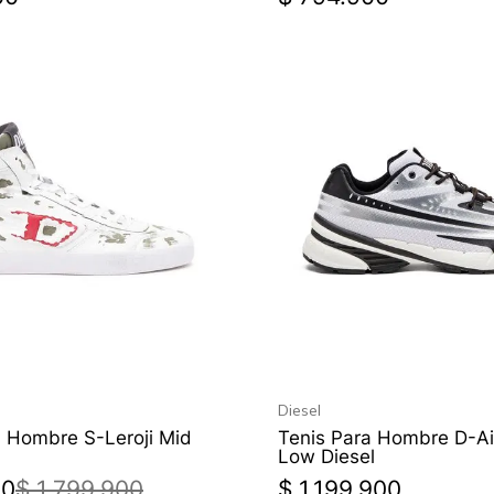
Diesel
a Hombre S-Leroji Mid
Tenis Para Hombre D-A
Low Diesel
60
$
1
.
799
.
900
$
1
.
199
.
900