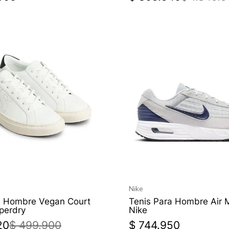
Nike
a Hombre Vegan Court
Tenis Para Hombre Air 
perdry
Nike
20
$
499
.
900
$
744
.
950