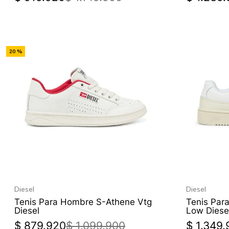
-
20 %
Off
Diesel
Diesel
Tenis Para Hombre S-Athene Vtg
Tenis Par
Diesel
Low Diese
$
879
.
920
$
1
.
099
.
900
$
1
.
349
.