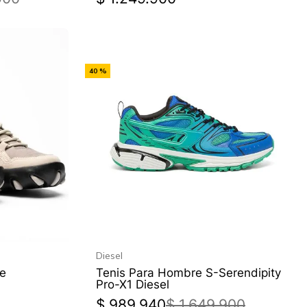
-
40 %
Off
Diesel
se
Tenis Para Hombre S-Serendipity
Pro-X1 Diesel
$
989
.
940
$
1
.
649
.
900