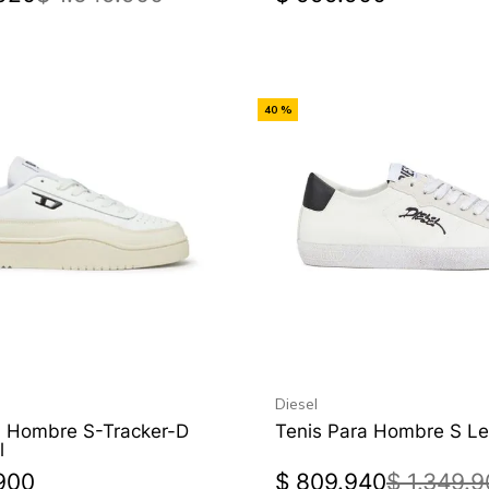
-
40 %
Off
Diesel
a Hombre S-Tracker-D
Tenis Para Hombre S Le
l
900
$
809
.
940
$
1
.
349
.
9