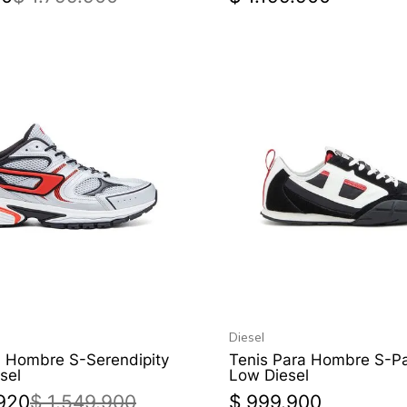
Diesel
a Hombre S-Serendipity
Tenis Para Hombre S-P
sel
Low Diesel
920
$
1
.
549
.
900
$
999
.
900