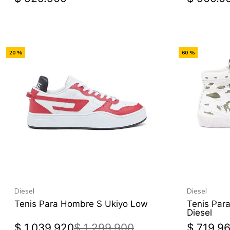
-
-
20 %
60 %
Off
Off
Diesel
Diesel
Tenis Para Hombre S Ukiyo Low
Tenis Par
Diesel
$
1
.
039
.
920
$
1
.
299
.
900
$
719
.
9