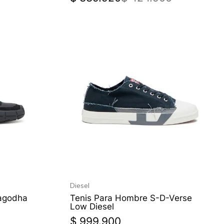
Diesel
agodha
Tenis Para Hombre S-D-Verse
Low Diesel
$
999
.
900