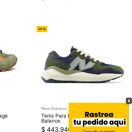
-
40 %
Off
X
New Balance
age
Tenis Para Hombre 5740 New
Balance
$
443
.
940
$
739
.
900