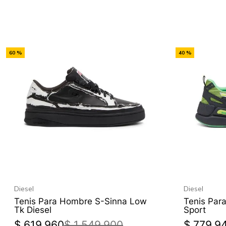
-
-
60 %
40 %
Off
Off
Diesel
Diesel
Tenis Para Hombre S-Sinna Low
Tenis Par
Tk Diesel
Sport
$
619
.
960
$
1
.
549
.
900
$
779
.
9