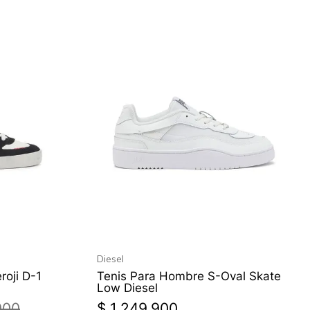
Diesel
roji D-1
Tenis Para Hombre S-Oval Skate
Low Diesel
900
$
1
.
249
.
900