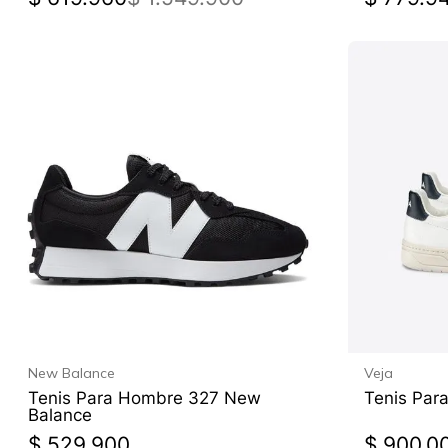
New Balance
Veja
Tenis Para Hombre 327 New
Tenis Par
Balance
$
529
.
900
$
900
.
0