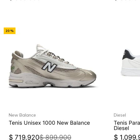
-
20 %
Off
New Balance
Diesel
Tenis Unisex 1000 New Balance
Tenis Par
Diesel
$
719
.
920
$
899
.
900
$
1
.
099
.