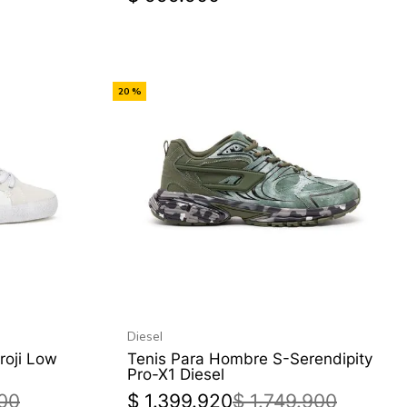
-
20 %
Off
Diesel
roji Low
Tenis Para Hombre S-Serendipity
Pro-X1 Diesel
00
$
1
.
399
.
920
$
1
.
749
.
900