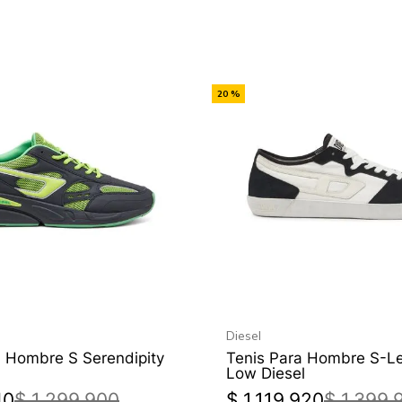
-
20 %
Off
Diesel
a Hombre S Serendipity
Tenis Para Hombre S-Le
Low Diesel
40
$
1
.
299
.
900
$
1
.
119
.
920
$
1
.
399
.