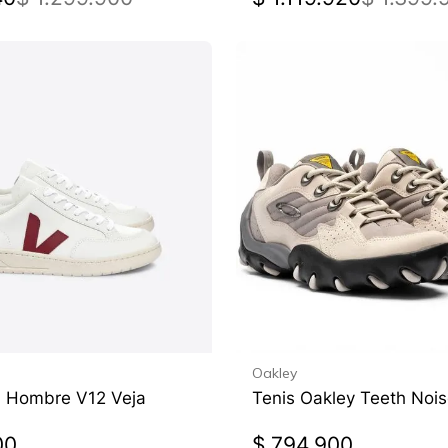
Oakley
a Hombre V12 Veja
Tenis Oakley Teeth Noi
00
$
794
.
900