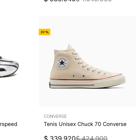
-
20 %
Off
CONVERSE
irspeed
Tenis Unisex Chuck 70 Converse
$
339
.
920
$
424
.
900