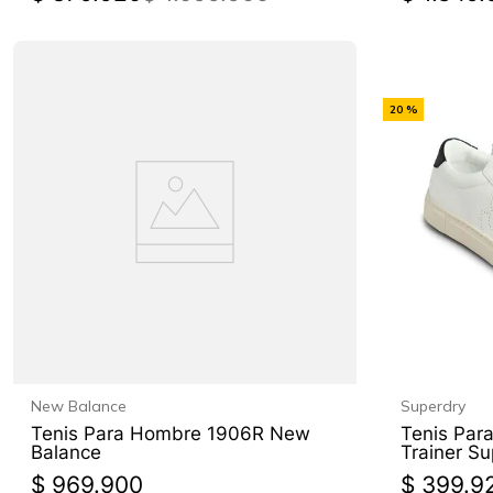
-
20 %
Off
New Balance
Superdry
Tenis Para Hombre 1906R New
Tenis Par
Balance
Trainer Su
$
969
.
900
$
399
.
9