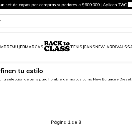
 un set de copas por compras superiores a $600.000 | Aplican T&C
MBRE
MUJER
MARCAS
TENIS
JEANS
NEW ARRIVALS
S
inen tu estilo
nes una selección de tenis para hombre de marcas como New Balance y Diese
Página 1 de 8