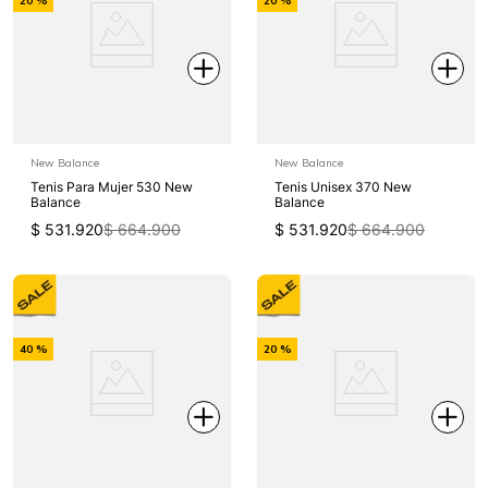
20 %
20 %
Off
Off
New Balance
New Balance
Tenis Para Mujer 530 New
Tenis Unisex 370 New
Balance
Balance
$
531
.
920
$
664
.
900
$
531
.
920
$
664
.
900
-
-
40 %
20 %
Off
Off