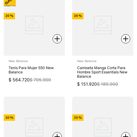
-
-
20 %
20 %
Off
Off
New Balance
New Balance
Tenis Para Mujer 550 New
Camiseta Manga Corta Para
Balance
Hombre Sport Essentials New
Balance
$
564
.
720
$
705
.
900
$
151
.
920
$
189
.
900
-
-
20 %
20 %
Off
Off