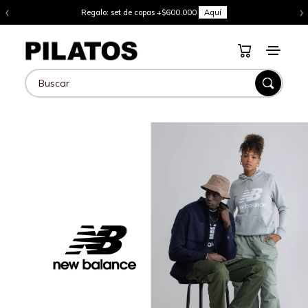
‹
›
Regalo: set de copas +$600.000
Aquí
Buscar