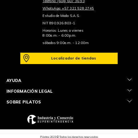
Teléfono: (604) 607 36 93
WhatsApp: +57 321 528 2745
Estudio de Moda S.A.S.
NIT 890.926.803-1
Horarios: Lunes a viernes
8:00a.m. - 6:00p.m.
sábados 9:00a.m. - 12:00m
Localizador de tiendas
+
AYUDA
+
INFORMACIÓN LEGAL
+
SOBRE PILATOS
Pilatos 2023 © Todos los derechos reservados