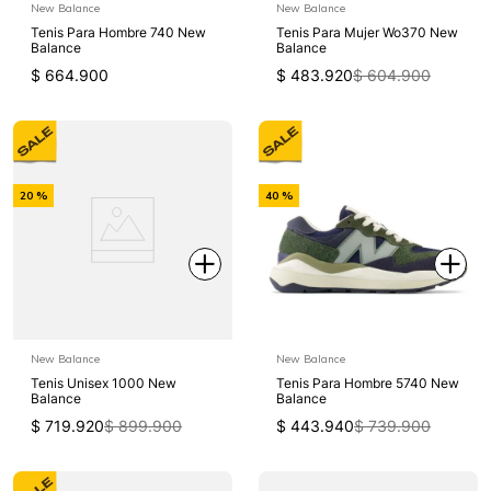
New Balance
New Balance
Tenis Para Hombre 740 New
Tenis Para Mujer Wo370 New
Balance
Balance
$
664
.
900
$
483
.
920
$
604
.
900
-
-
20 %
40 %
Off
Off
New Balance
New Balance
Tenis Unisex 1000 New
Tenis Para Hombre 5740 New
Balance
Balance
$
719
.
920
$
899
.
900
$
443
.
940
$
739
.
900