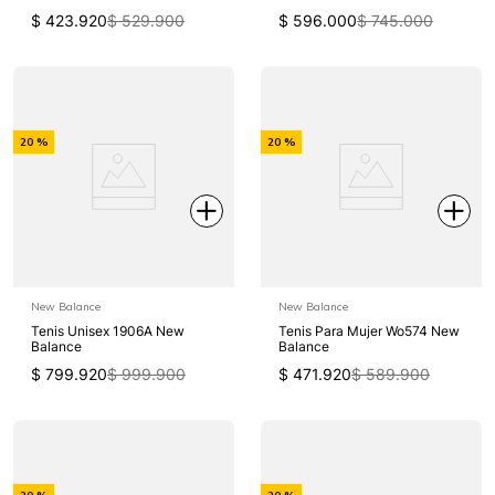
$
423
.
920
$
529
.
900
$
596
.
000
$
745
.
000
-
-
20 %
20 %
Off
Off
New Balance
New Balance
Tenis Unisex 1906A New
Tenis Para Mujer Wo574 New
Balance
Balance
$
799
.
920
$
999
.
900
$
471
.
920
$
589
.
900
-
-