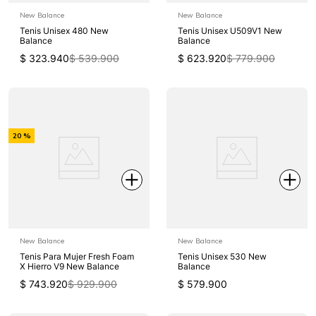
New Balance
New Balance
Tenis Unisex 480 New
Tenis Unisex U509V1 New
Balance
Balance
$
323
.
940
$
539
.
900
$
623
.
920
$
779
.
900
-
20 %
Off
New Balance
New Balance
Tenis Para Mujer Fresh Foam
Tenis Unisex 530 New
X Hierro V9 New Balance
Balance
$
743
.
920
$
929
.
900
$
579
.
900