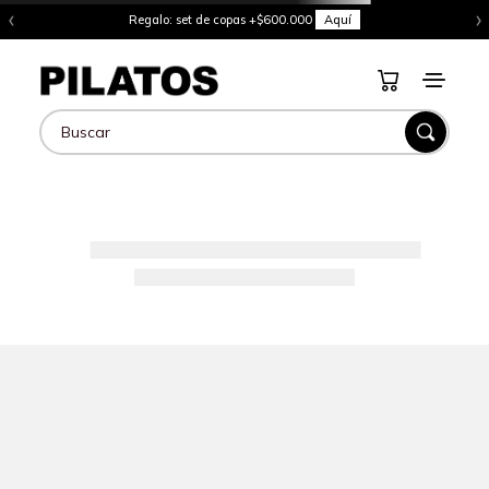
‹
›
Regalo: set de copas +$600.000
Aquí
Buscar