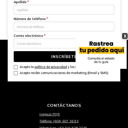
Apellido
*
Número de teléfono
*
X
Correo electrónico
*
INSCRÍBETE
Acepto la
política de privacidad
y los
términos y condiciones
Acepto recibir comunicaciones de marketing (Email y SMS)
CONTÁCTANOS
Ingresar PQR
Teléfono: (604) 607 36 93
WhatsApp: +57 321 528 2745