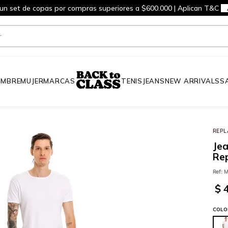
 un set de copas por compras superiores a $600.000 | Aplican T&C
MBRE
MUJER
MARCAS
TENIS
JEANS
NEW ARRIVALS
S
REPL
Je
Re
Ref
:
M
$
COLO