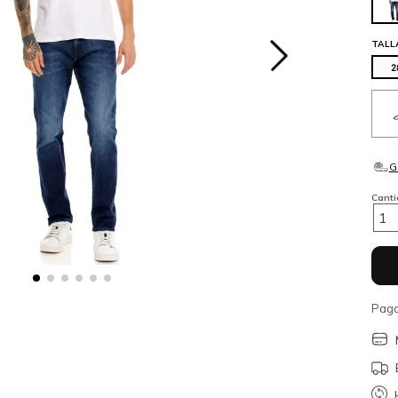
TALL
2
Cant
1
Paga