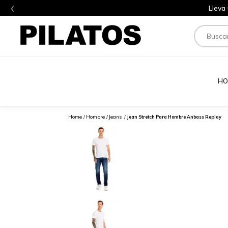
‹
Lleva
Buscar
HO
Hombre
Jeans
Jean Stretch Para Hombre Anbass Replay