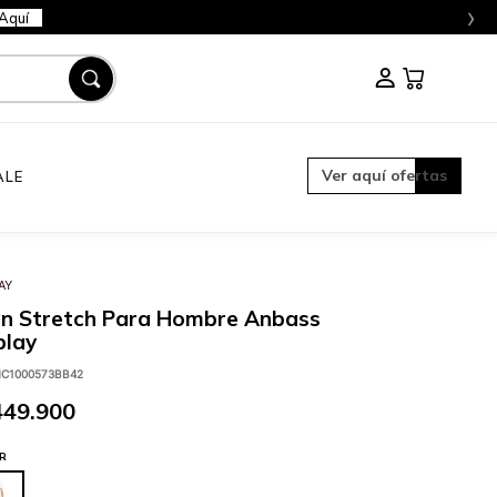
›
Aquí
Ver aquí ofertas
ALE
AY
an Stretch Para Hombre Anbass
play
C1000573BB42
449
.
900
R