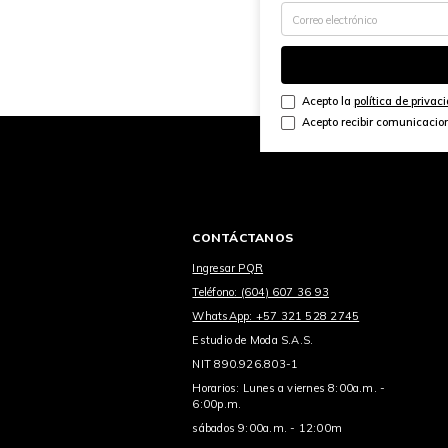
Acepto la
política de privac
Acepto recibir comunicacio
CONTÁCTANOS
Ingresar PQR
Teléfono: (604) 607 36 93
WhatsApp: +57 321 528 2745
Estudio de Moda S.A.S.
NIT 890.926.803-1
Horarios: Lunes a viernes 8:00a.m. -
6:00p.m.
sábados 9:00a.m. - 12:00m