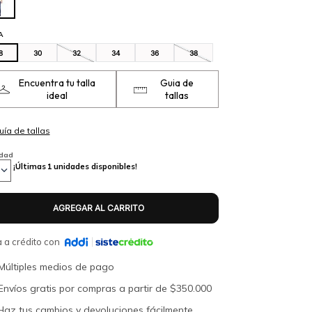
A
8
30
32
34
36
38
Encuentra tu talla
Guia de
ideal
tallas
idad
¡Últimas
1
unidades disponibles!
 a crédito con
Múltiples medios de pago
Envíos gratis por compras a partir de $350.000
Haz tus cambios y devoluciones fácilmente