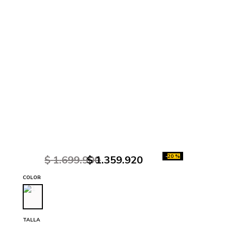
-
20 %
$
1
.
699
.
900
$
1
.
359
.
920
COLOR
TALLA