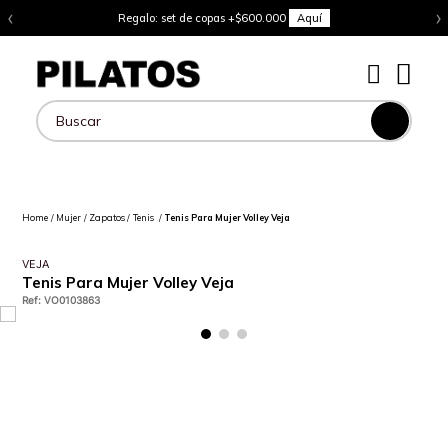
‹
›
Regalo: set de copas +$600.000
Aquí
Buscar
Mujer
Zapatos
Tenis
Tenis Para Mujer Volley Veja
VEJA
Tenis Para Mujer Volley Veja
Ref
:
VO0103863