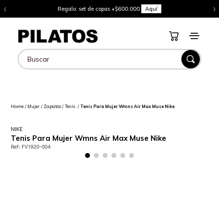
‹
›
Regalo: set de copas +$600.000
Aquí
Buscar
Mujer
Zapatos
Tenis
Tenis Para Mujer Wmns Air Max Muse Nike
NIKE
Tenis Para Mujer Wmns Air Max Muse Nike
Ref
:
FV1920-004