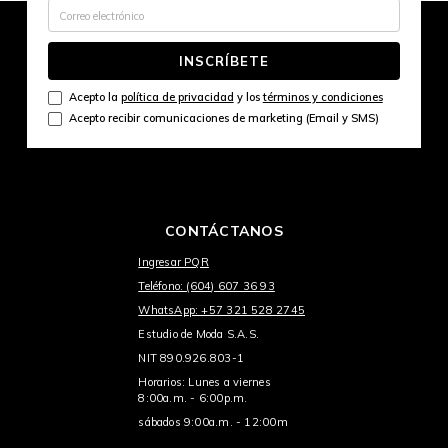
INSCRÍBETE
Acepto la
política de privacidad
y los
términos y condiciones
Acepto recibir comunicaciones de marketing (Email y SMS)
CONTÁCTANOS
Ingresar PQR
Teléfono: (604) 607 36 93
WhatsApp: +57 321 528 2745
Estudio de Moda S.A.S.
NIT 890.926.803-1
Horarios: Lunes a viernes
8:00a.m. - 6:00p.m.
sábados 9:00a.m. - 12:00m