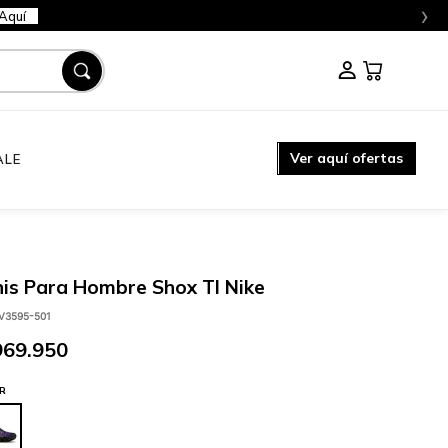
›
Aquí
Ver aquí ofertas
ALE
is Para Hombre Shox Tl Nike
V3595-501
969
.
950
R