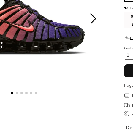
TALL
1
Cant
1
Paga
De