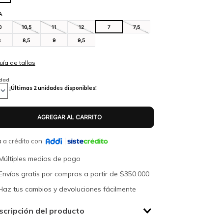
A
0
10,5
11
12
7
7,5
8
8,5
9
9,5
idad
¡Últimas
2
unidades disponibles!
 a crédito con
Múltiples medios de pago
Envíos gratis por compras a partir de $350.000
Haz tus cambios y devoluciones fácilmente
scripción del producto