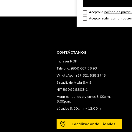
Acepto la
política de privac
Acepto recibir comunicacio
CONTÁCTANOS
Ingresar PQR
Teléfono: (604) 607 36 93
WhatsApp: +57 321 528 2745
Estudio de Moda S.A.S.
NIT 890.926.803-1
Horarios: Lunes a viernes 8:00a.m. -
6:00p.m.
sábados 9:00a.m. - 12:00m
Localizador de Tiendas