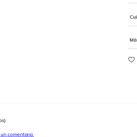
Cu
Má
os)
r un comentario.