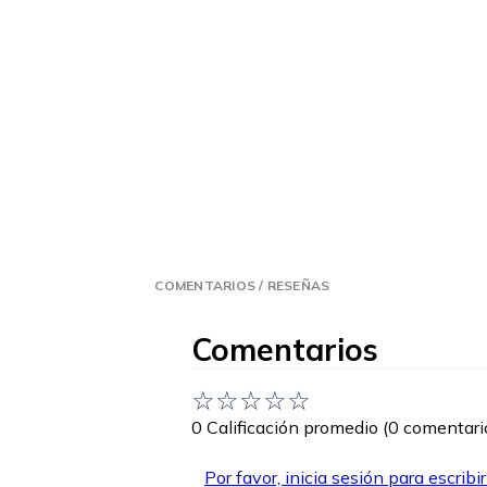
COMENTARIOS / RESEÑAS
Comentarios
☆
☆
☆
☆
☆
0 Calificación promedio
(0 comentari
Por favor, inicia sesión para escribi