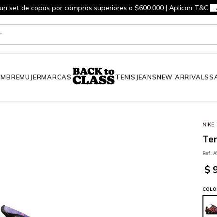
 un set de copas por compras superiores a $600.000 | Aplican T&C
MBRE
MUJER
MARCAS
TENIS
JEANS
NEW ARRIVALS
S
NIKE
Ten
Ref
:
A
$
COLO