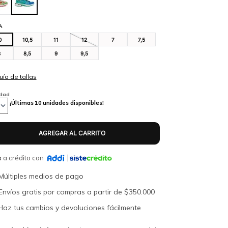
A
0
10,5
11
12
7
7,5
8
8,5
9
9,5
idad
¡Últimas
10
unidades disponibles!
 a crédito con
Múltiples medios de pago
Envíos gratis por compras a partir de $350.000
Haz tus cambios y devoluciones fácilmente