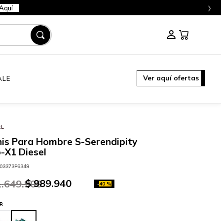
›
Aquí
Ver aquí ofertas
ALE
EL
is Para Hombre S-Serendipity
-X1 Diesel
03373P6349
$
989
.
940
1
.
649
.
900
-
40 %
R