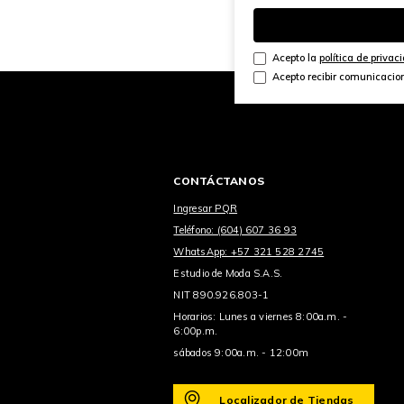
Acepto la
política de privac
Acepto recibir comunicacio
CONTÁCTANOS
Ingresar PQR
Teléfono: (604) 607 36 93
WhatsApp: +57 321 528 2745
Estudio de Moda S.A.S.
NIT 890.926.803-1
Horarios: Lunes a viernes 8:00a.m. -
6:00p.m.
sábados 9:00a.m. - 12:00m
Localizador de Tiendas