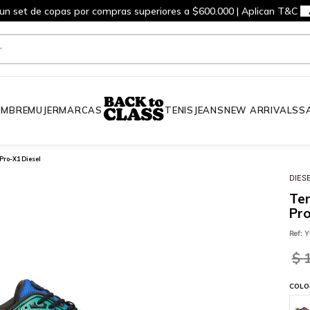
 un set de copas por compras superiores a $600.000 | Aplican T&C
MBRE
MUJER
MARCAS
TENIS
JEANS
NEW ARRIVALS
S
Pro-X1 Diesel
DIES
Ten
Pro
Ref
:
Y
$
COLO