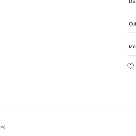
De
Cu
Má
os)