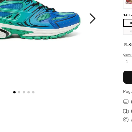
TALL
1
Cant
1
Paga