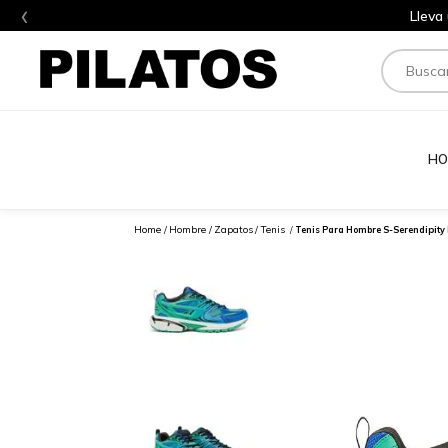
‹
Lleva
Buscar
HO
Hombre
Zapatos
Tenis
Tenis Para Hombre S-Serendipity 