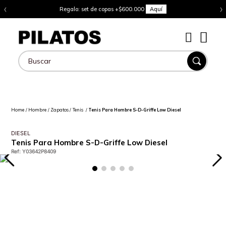
‹
›
Regalo: set de copas +$600.000
Aquí
Buscar
Hombre
Zapatos
Tenis
Tenis Para Hombre S-D-Griffe Low Diesel
DIESEL
Tenis Para Hombre S-D-Griffe Low Diesel
Ref
:
Y03642P8409