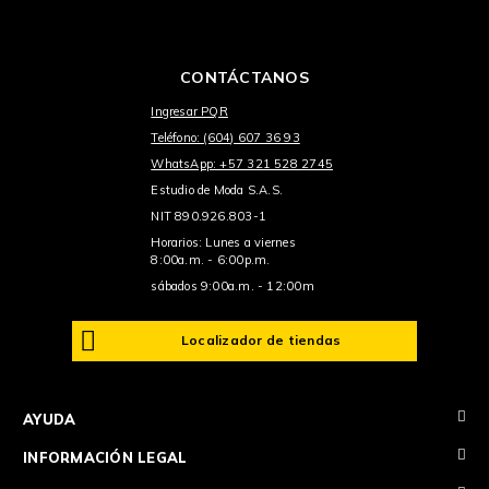
CONTÁCTANOS
Ingresar PQR
Teléfono: (604) 607 36 93
WhatsApp: +57 321 528 2745
Estudio de Moda S.A.S.
NIT 890.926.803-1
Horarios: Lunes a viernes
8:00a.m. - 6:00p.m.
sábados 9:00a.m. - 12:00m
Localizador de tiendas
+
AYUDA
+
INFORMACIÓN LEGAL