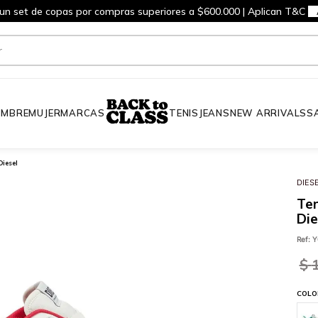
 un set de copas por compras superiores a $600.000 | Aplican T&C
MBRE
MUJER
MARCAS
TENIS
JEANS
NEW ARRIVALS
S
Diesel
DIES
Te
Die
Ref
:
Y
$
COLO