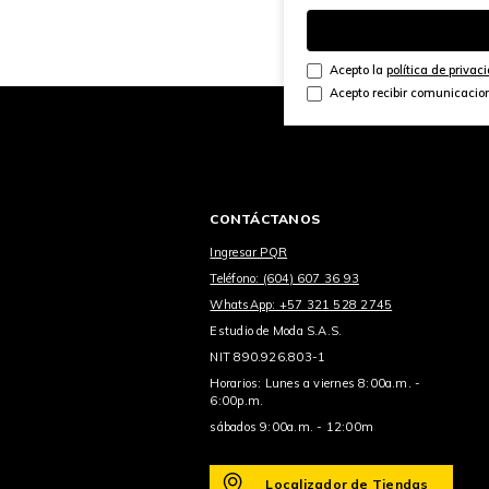
Acepto la
política de privac
Acepto recibir comunicacio
CONTÁCTANOS
Ingresar PQR
Teléfono: (604) 607 36 93
WhatsApp: +57 321 528 2745
Estudio de Moda S.A.S.
NIT 890.926.803-1
Horarios: Lunes a viernes 8:00a.m. -
6:00p.m.
sábados 9:00a.m. - 12:00m
Localizador de Tiendas