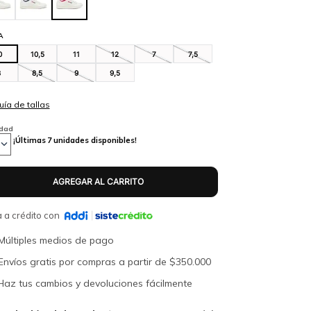
A
0
10,5
11
12
7
7,5
8
8,5
9
9,5
idad
¡Últimas
7
unidades disponibles!
 a crédito con
Múltiples medios de pago
Envíos gratis por compras a partir de $350.000
Haz tus cambios y devoluciones fácilmente