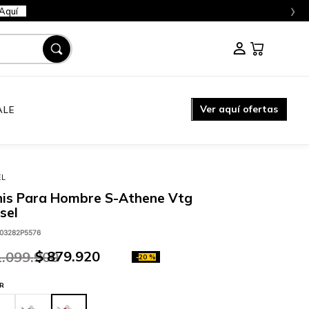
›
Aquí
Ver aquí ofertas
ALE
EL
nis Para Hombre S-Athene Vtg
sel
03282P5576
$
879
.
920
1
.
099
.
900
-
20 %
R