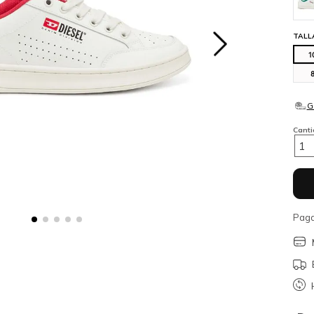
TALL
1
Cant
1
Paga