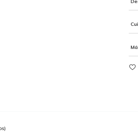
De
Cu
Má
os)