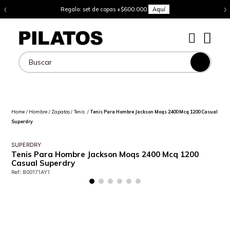
‹
›
Regalo: set de copas +$600.000
Aquí
Buscar
Hombre
Zapatos
Tenis
Tenis Para Hombre Jackson Moqs 2400 Mcq 1200 Casual
Superdry
SUPERDRY
Tenis Para Hombre Jackson Moqs 2400 Mcq 1200
Casual Superdry
Ref
:
B00171AY1