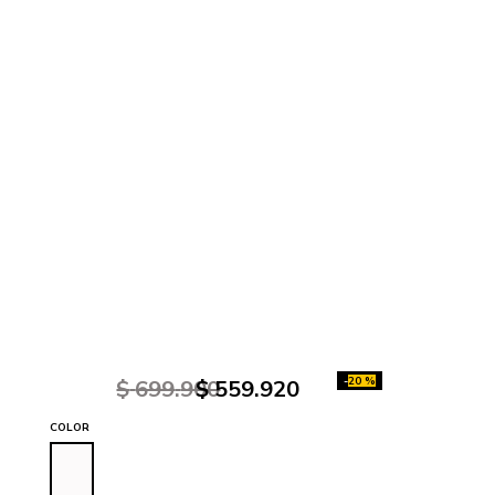
-
20 %
$
699
.
900
$
559
.
920
COLOR