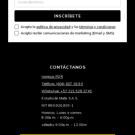
INSCRÍBETE
Acepto la
política de privacidad
y los
términos y condiciones
Acepto recibir comunicaciones de marketing (Email y SMS)
CONTÁCTANOS
Ingresar PQR
Teléfono: (604) 607 36 93
WhatsApp: +57 321 528 2745
Estudio de Moda S.A.S.
NIT 890.926.803-1
Horarios: Lunes a viernes
8:00a.m. - 6:00p.m.
sábados 9:00a.m. - 12:00m