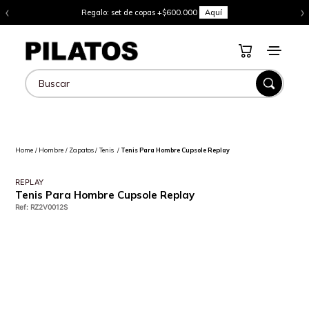
‹
›
Regalo: set de copas +$600.000
Aquí
Buscar
Hombre
Zapatos
Tenis
Tenis Para Hombre Cupsole Replay
REPLAY
Tenis Para Hombre Cupsole Replay
Ref
:
RZ2V0012S