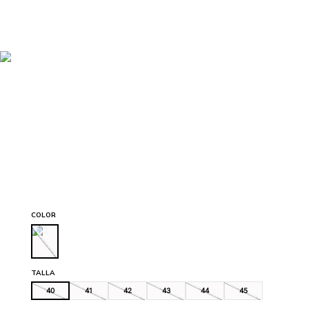
COLOR
TALLA
40
41
42
43
44
45