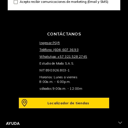
Acepto recibir comunicaciones de marketing (Email y SMS)
CONTÁCTANOS
Ingresar PQR
Teléfono: (604) 607 36 93
WhatsApp: +57 321 528 2745
Estudio de Moda S.A.S.
NIT 890.926.803-1
Horarios: Lunes a viernes
8:00a.m. - 6:00p.m.
sábados 9:00a.m. - 12:00m
Localizador de tiendas
+
AYUDA