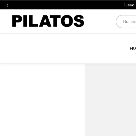
‹
Lleva
Buscar
HO