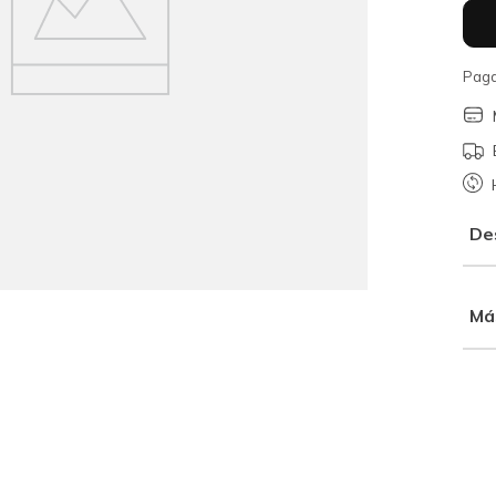
Paga
De
Má