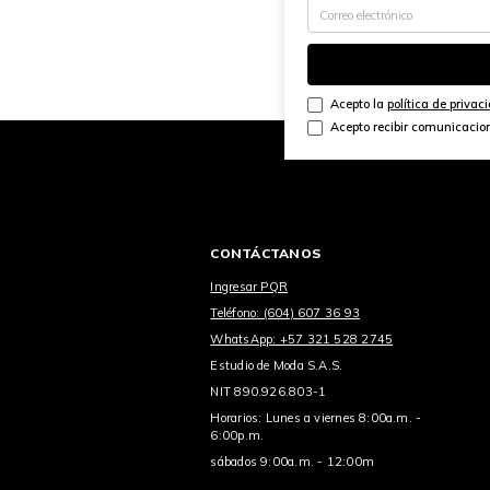
Acepto la
política de privac
Acepto recibir comunicacio
CONTÁCTANOS
Ingresar PQR
Teléfono: (604) 607 36 93
WhatsApp: +57 321 528 2745
Estudio de Moda S.A.S.
NIT 890.926.803-1
Horarios: Lunes a viernes 8:00a.m. -
6:00p.m.
sábados 9:00a.m. - 12:00m