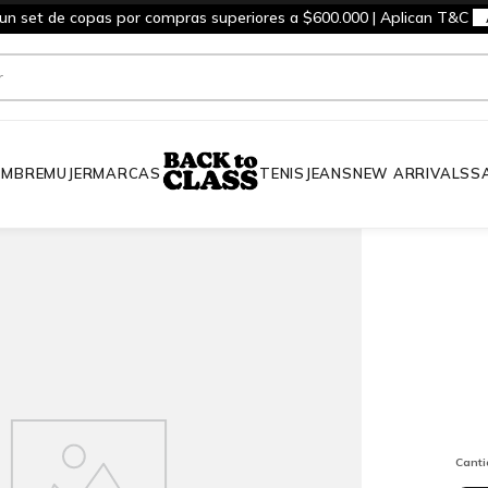
 un set de copas por compras superiores a $600.000 | Aplican T&C
MBRE
MUJER
MARCAS
TENIS
JEANS
NEW ARRIVALS
S
Cant