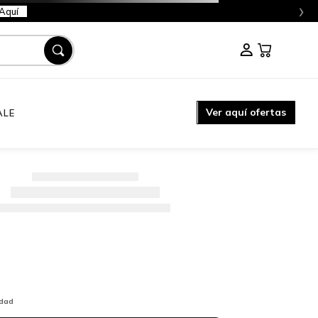
›
Aquí
Ver aquí ofertas
ALE
idad