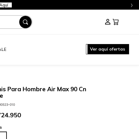
›
Aquí
Ver aquí ofertas
ALE
is Para Hombre Air Max 90 Cn
e
U0523-010
724
.
950
R