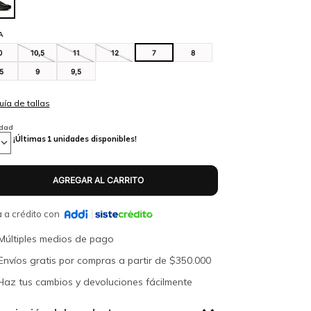
A
0
10,5
11
12
7
8
,5
9
9,5
idad
¡Últimas
1
unidades disponibles!
 a crédito con
Múltiples medios de pago
Envíos gratis por compras a partir de $350.000
Haz tus cambios y devoluciones fácilmente