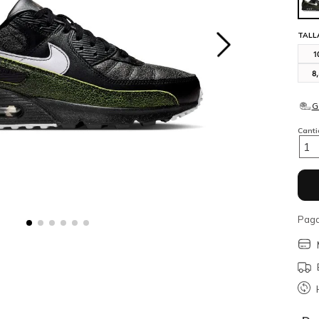
TALL
1
8
Cant
1
Paga