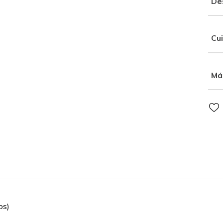
De
Cu
Má
os)