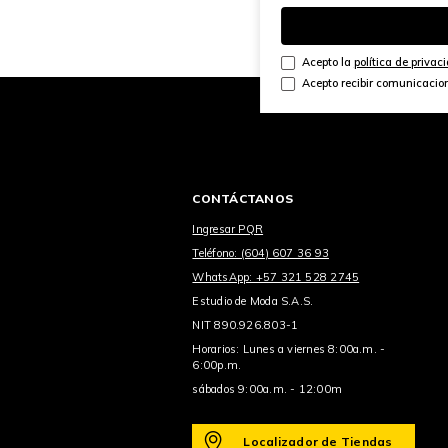
Acepto la
política de privac
Acepto recibir comunicacio
CONTÁCTANOS
Ingresar PQR
Teléfono: (604) 607 36 93
WhatsApp: +57 321 528 2745
Estudio de Moda S.A.S.
NIT 890.926.803-1
Horarios: Lunes a viernes 8:00a.m. -
6:00p.m.
sábados 9:00a.m. - 12:00m
Localizador de Tiendas