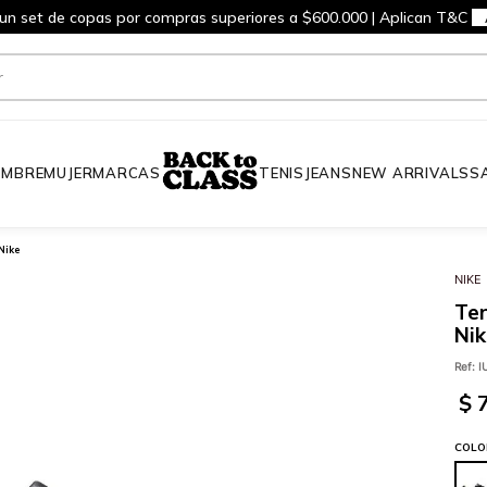
 un set de copas por compras superiores a $600.000 | Aplican T&C
MBRE
MUJER
MARCAS
TENIS
JEANS
NEW ARRIVALS
S
Nike
NIKE
Ten
Nik
Ref
:
I
$
COLO