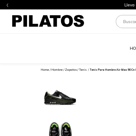
‹
Lleva
Buscar
HO
Hombre
Zapatos
Tenis
Tenis Para Hombre Air Max 90 Cn 