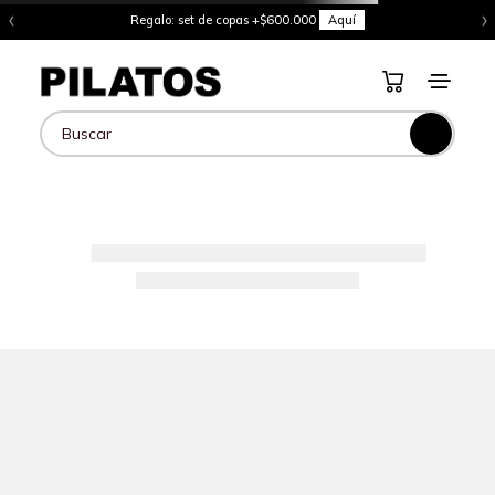
‹
›
Regalo: set de copas +$600.000
Aquí
Buscar