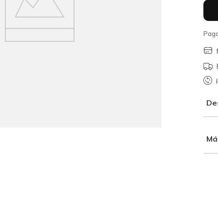
Paga
De
Má