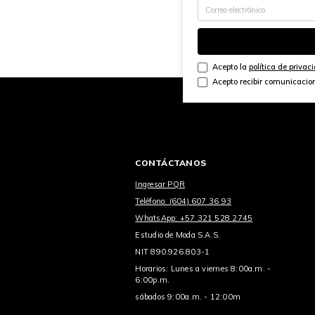
Acepto la
política de privac
Acepto recibir comunicacio
CONTÁCTANOS
Ingresar PQR
Teléfono: (604) 607 36 93
WhatsApp: +57 321 528 2745
Estudio de Moda S.A.S.
NIT 890.926.803-1
Horarios: Lunes a viernes 8:00a.m. -
6:00p.m.
sábados 9:00a.m. - 12:00m