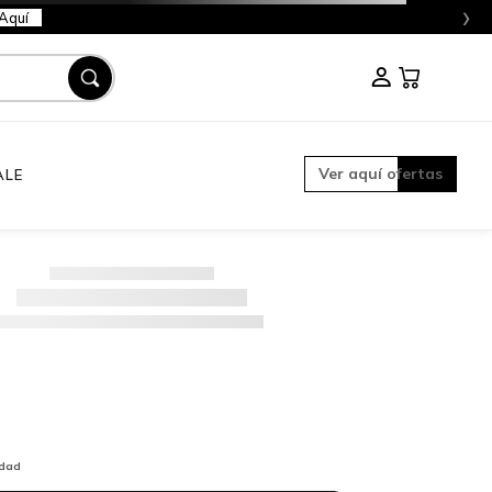
›
Aquí
Ver aquí ofertas
ALE
idad