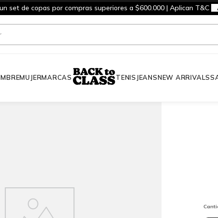
 un set de copas por compras superiores a $600.000 | Aplican T&C
MBRE
MUJER
MARCAS
TENIS
JEANS
NEW ARRIVALS
S
Cant