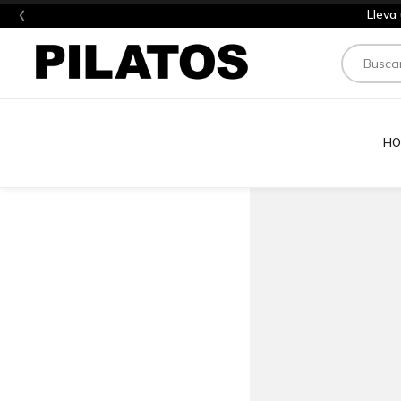
‹
Lleva
Buscar
HO