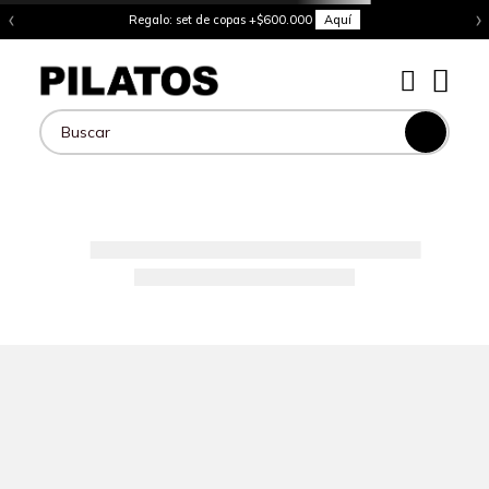
‹
›
Regalo: set de copas +$600.000
Aquí
Buscar