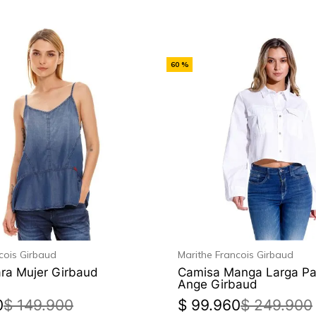
-
60 %
Off
cois Girbaud
Marithe Francois Girbaud
ra Mujer Girbaud
Camisa Manga Larga Pa
Ange Girbaud
0
$
149
.
900
$
99
.
960
$
249
.
900