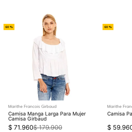
-
-
60 %
60 %
Off
Off
Marithe Francois Girbaud
Marithe Fran
Camisa Manga Larga Para Mujer
Camisa Pa
Camisa Girbaud
$
71
.
960
$
179
.
900
$
59
.
96