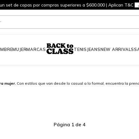
 un set de copas por compras superiores a $600.000 | Aplican T&C
MBRE
MUJER
MARCAS
TENIS
JEANS
NEW ARRIVALS
S
ra mujer.
Con estilos que van desde lo casual a lo formal, encuentra la pre
Página 1 de 4