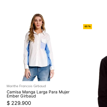
-
60 %
Off
Marithe Francois Girbaud
Camisa Manga Larga Para Mujer
Ember Girbaud
$
229
.
900