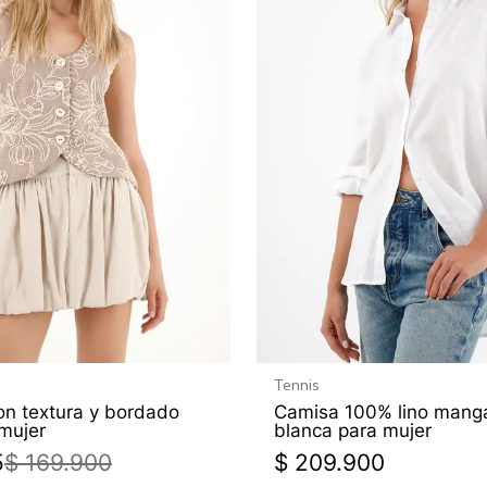
Tennis
on textura y bordado
Camisa 100% lino manga
mujer
blanca para mujer
5
$
169
.
900
$
209
.
900