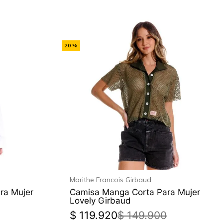
-
20 %
Off
Marithe Francois Girbaud
ra Mujer
Camisa Manga Corta Para Mujer
Lovely Girbaud
$
119
.
920
$
149
.
900