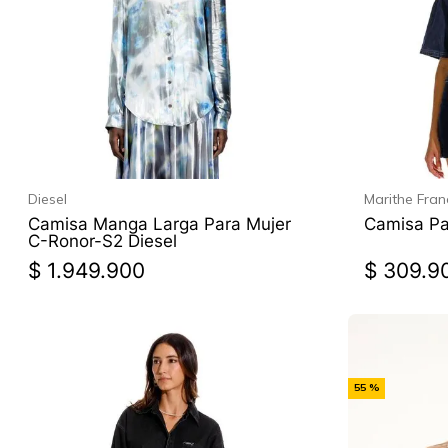
Diesel
Marithe Fran
Camisa Manga Larga Para Mujer
Camisa Pa
C-Ronor-S2 Diesel
$
1
.
949
.
900
$
309
.
9
-
55 %
Off