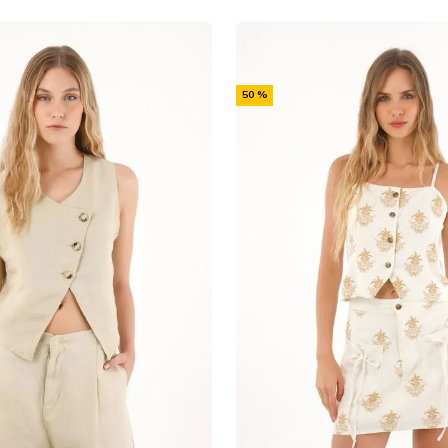
-
50 %
Off