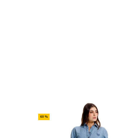
-
60 %
Off