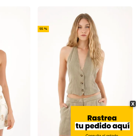
-
55 %
Off
X