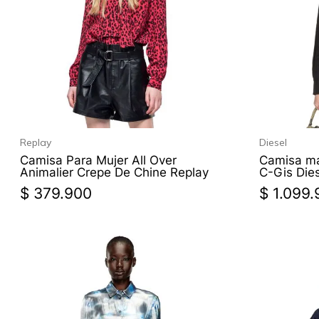
Replay
Diesel
Camisa Para Mujer All Over
Camisa ma
Animalier Crepe De Chine Replay
C-Gis Die
$
379
.
900
$
1
.
099
.