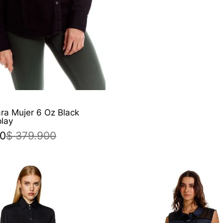
ra Mujer 6 Oz Black
lay
0
$
379
.
900