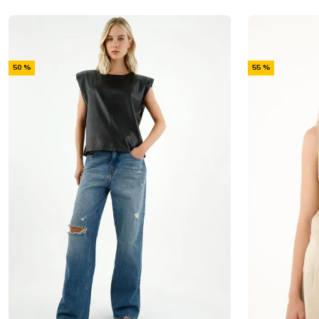
-
-
50 %
55 %
Off
Off