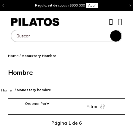
‹
›
Regalo: set de copas +$600.000
Aquí
Buscar
Home
/
Monastery Hombre
Hombre
Monastery hombre
Ordenar Por
Filtrar
Página 1 de 6