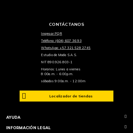
CONTÁCTANOS
Ingresar PQR
Teléfono: (604) 607 36 93
WhatsApp: +57 321 528 2745
Estudio de Moda S.A.S.
NIT 890.926.803-1
Horarios: Lunes a viernes
8:00a.m. - 6:00p.m.
sábados 9:00a.m. - 12:00m
Localizador de tiendas
+
AYUDA
+
INFORMACIÓN LEGAL