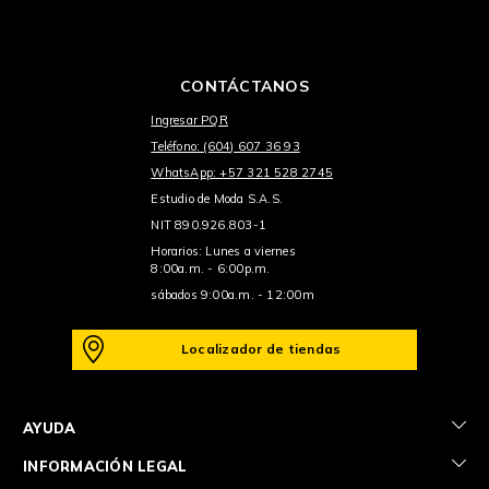
CONTÁCTANOS
Ingresar PQR
Teléfono: (604) 607 36 93
WhatsApp: +57 321 528 2745
Estudio de Moda S.A.S.
NIT 890.926.803-1
Horarios: Lunes a viernes
8:00a.m. - 6:00p.m.
sábados 9:00a.m. - 12:00m
Localizador de tiendas
+
AYUDA
+
INFORMACIÓN LEGAL