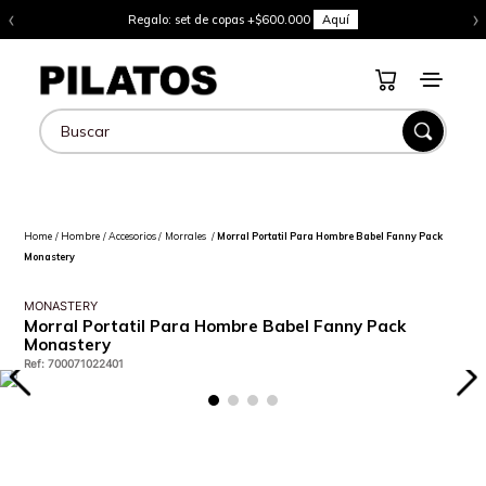
‹
›
Regalo: set de copas +$600.000
Aquí
Buscar
Hombre
Accesorios
Morrales
Morral Portatil Para Hombre Babel Fanny Pack
Monastery
MONASTERY
Morral Portatil Para Hombre Babel Fanny Pack
Monastery
Ref
:
700071022401