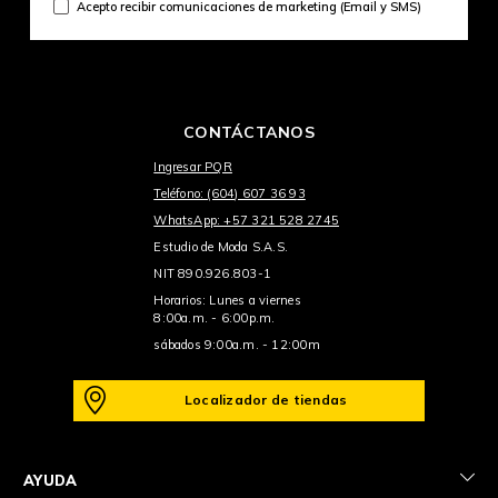
Acepto recibir comunicaciones de marketing (Email y SMS)
CONTÁCTANOS
Ingresar PQR
Teléfono: (604) 607 36 93
WhatsApp: +57 321 528 2745
Estudio de Moda S.A.S.
NIT 890.926.803-1
Horarios: Lunes a viernes
8:00a.m. - 6:00p.m.
sábados 9:00a.m. - 12:00m
Localizador de tiendas
+
AYUDA