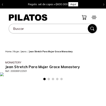
‹
›
Regalo: set de copas +$600.000
Aquí
Buscar
Mujer
Jeans
Jean Stretch Para Mujer Grace Monastery
MONASTERY
Jean Stretch Para Mujer Grace Monastery
Ref
:
200069122501