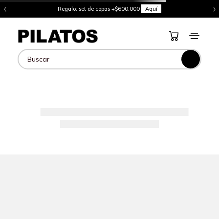
‹
›
Regalo: set de copas +$600.000
Aquí
Buscar