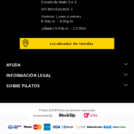
Estudio de Moda S.A.S.
NIT 890.926.803-1
Horarios: Lunes a viernes
8:00a.m. - 6:00p.m.
sábados 9:00a.m. - 12:00m
Localizador de tiendas
+
AYUDA
+
INFORMACIÓN LEGAL
+
SOBRE PILATOS
Pilatos 2023 © Todos los derechos reservados
Empowered By