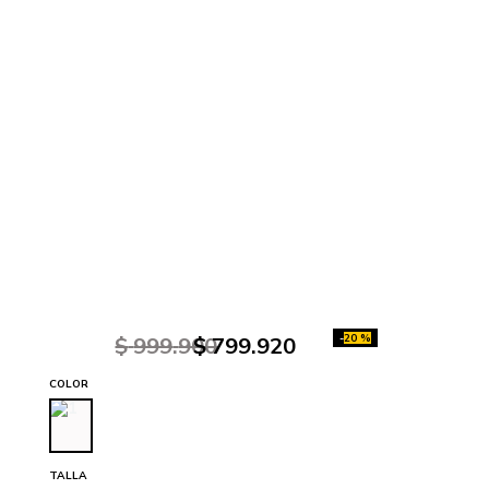
-
20 %
$
999
.
900
$
799
.
920
COLOR
TALLA