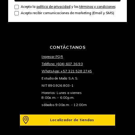
Acepto la
política de privacidad
y los
términos y condiciones
Acepto recibir comunicaciones de marketing (Email y SMS)
CONTÁCTANOS
Ingresar PQR
Teléfono: (604) 607 36 93
WhatsApp: +57 321 528 2745
Estudio de Moda S.A.S.
NIT 890.926.803-1
Horarios: Lunes a viernes
8:00a.m. - 6:00p.m.
sábados 9:00a.m. - 12:00m
Localizador de tiendas