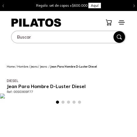
‹
›
Regalo: set de copas +$600.000
Aquí
Buscar
Hombre
Jeans
Jeans
Jean Para Hombre D-Luster Diesel
DIESEL
Jean Para Hombre D-Luster Diesel
Ref
:
00SID909F77