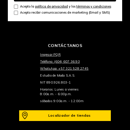
Acepto la
política de privacidad
y los
términos y condiciones
Acepto recibir comunicaciones de marketing (Email y SMS)
CONTÁCTANOS
Ingresar PQR
Teléfono: (604) 607 36 93
WhatsApp: +57 321 528 2745
Estudio de Moda S.A.S.
NIT 890.926.803-1
Horarios: Lunes a viernes
8:00a.m. - 6:00p.m.
sábados 9:00a.m. - 12:00m
Localizador de tiendas