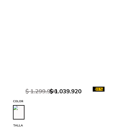
-
20 %
$
1
.
299
.
900
$
1
.
039
.
920
COLOR
TALLA