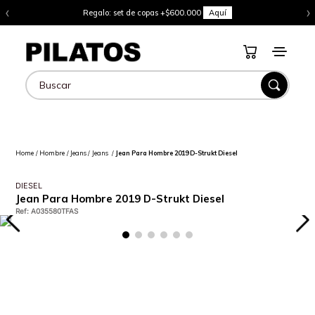
‹
›
Regalo: set de copas +$600.000
Aquí
Buscar
Hombre
Jeans
Jeans
Jean Para Hombre 2019 D-Strukt Diesel
DIESEL
Jean Para Hombre 2019 D-Strukt Diesel
Ref
:
A035580TFAS