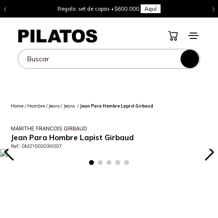
‹
›
Regalo: set de copas +$600.000
Aquí
Buscar
Hombre
Jeans
Jeans
Jean Para Hombre Lapist Girbaud
MARITHE FRANCOIS GIRBAUD
Jean Para Hombre Lapist Girbaud
Ref
:
GM2100003N007