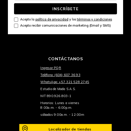
INSCRÍBETE
Acepto la
política de privacidad
y los
términos y condiciones
Acepto recibir comunicaciones de marketing (Email y SMS)
CONTÁCTANOS
Ingresar PQR
Teléfono: (604) 607 36 93
WhatsApp: +57 321 528 2745
Estudio de Moda S.A.S.
NIT 890.926.803-1
Horarios: Lunes a viernes
8:00a.m. - 6:00p.m.
sábados 9:00a.m. - 12:00m
Localizador de tiendas