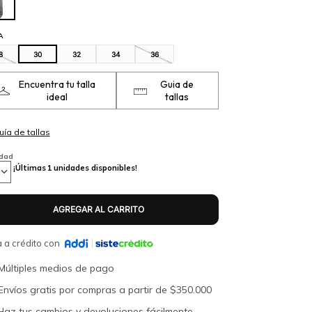
A
8
30
32
34
36
Encuentra tu talla
Guia de
ideal
tallas
idad
¡Últimas
1
unidades disponibles!
 a crédito con
Múltiples medios de pago
Envíos gratis por compras a partir de $350.000
Haz tus cambios y devoluciones fácilmente