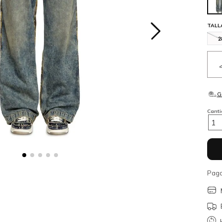
TALL
2
Cant
1
Paga