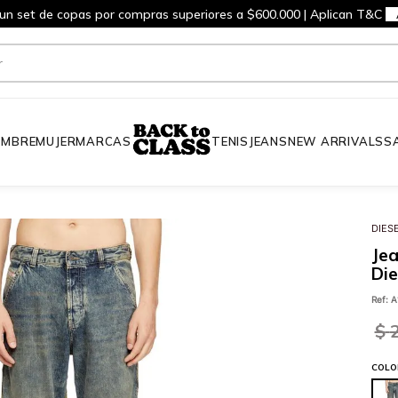
 un set de copas por compras superiores a $600.000 | Aplican T&C
MBRE
MUJER
MARCAS
TENIS
JEANS
NEW ARRIVALS
S
l
DIES
Jea
Die
Ref
:
A
$
COLO