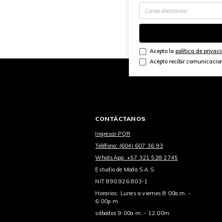
Acepto la
política de privac
Acepto recibir comunicacio
CONTÁCTANOS
Ingresar PQR
Teléfono: (604) 607 36 93
WhatsApp: +57 321 528 2745
Estudio de Moda S.A.S.
NIT 890.926.803-1
Horarios: Lunes a viernes 8:00a.m. -
6:00p.m.
sábados 9:00a.m. - 12:00m