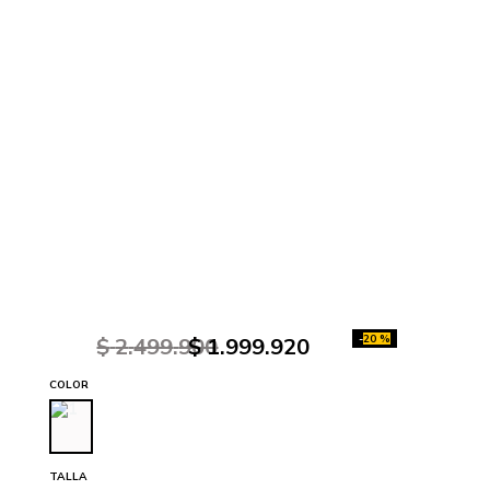
-
20 %
$
2
.
499
.
900
$
1
.
999
.
920
COLOR
TALLA