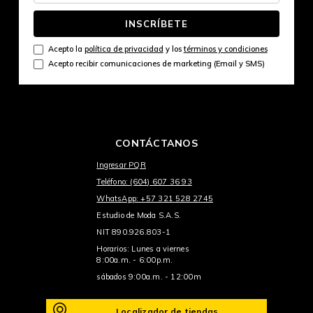
INSCRÍBETE
Acepto la
política de privacidad
y los
términos y condiciones
Acepto recibir comunicaciones de marketing (Email y SMS)
CONTÁCTANOS
Ingresar PQR
Teléfono: (604) 607 36 93
WhatsApp: +57 321 528 2745
Estudio de Moda S.A.S.
NIT 890.926.803-1
Horarios: Lunes a viernes
8:00a.m. - 6:00p.m.
sábados 9:00a.m. - 12:00m
Localizador de tiendas