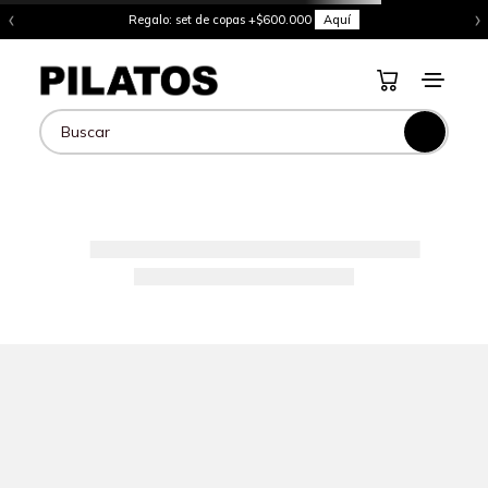
‹
›
Regalo: set de copas +$600.000
Aquí
Buscar