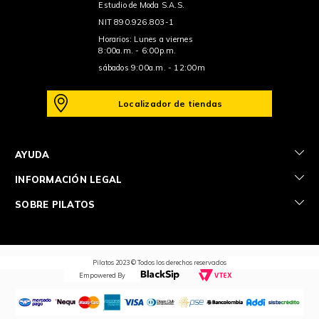
Estudio de Moda S.A.S.
NIT 890.926.803-1
Horarios: Lunes a viernes
8:00a.m. - 6:00p.m.
sábados 9:00a.m. - 12:00m
Localizador de tiendas
+
AYUDA
+
INFORMACIÓN LEGAL
+
SOBRE PILATOS
Pilatos 2023 © Todos los derechos reservados
Empowered By