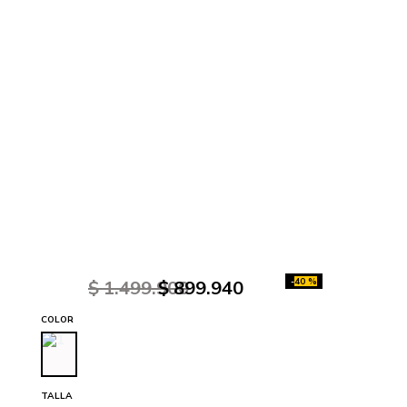
-
40 %
$
1
.
499
.
900
$
899
.
940
COLOR
TALLA