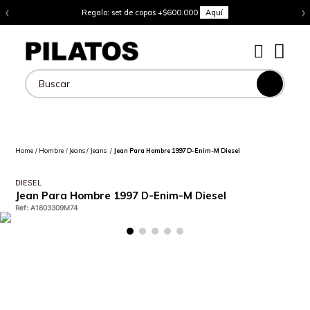
‹
›
Regalo: set de copas +$600.000
Aquí
Buscar
Hombre
Jeans
Jeans
Jean Para Hombre 1997 D-Enim-M Diesel
DIESEL
Jean Para Hombre 1997 D-Enim-M Diesel
Ref
:
A1803309M74