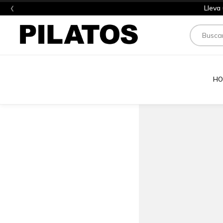
‹
Lleva
Buscar
HO