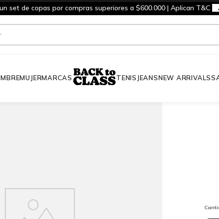
 un set de copas por compras superiores a $600.000 | Aplican T&C
MBRE
MUJER
MARCAS
TENIS
JEANS
NEW ARRIVALS
S
Cant