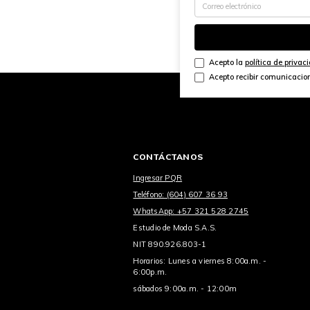
Acepto la
política de privac
Acepto recibir comunicacio
CONTÁCTANOS
Ingresar PQR
Teléfono: (604) 607 36 93
WhatsApp: +57 321 528 2745
Estudio de Moda S.A.S.
NIT 890.926.803-1
Horarios: Lunes a viernes 8:00a.m. -
6:00p.m.
sábados 9:00a.m. - 12:00m