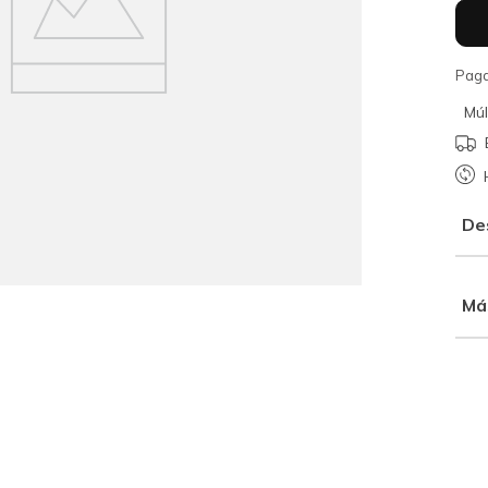
Paga
Múl
De
Má