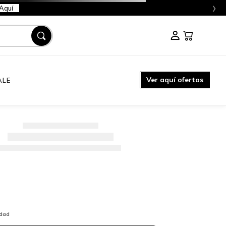
›
Aquí
Ver aquí ofertas
ALE
idad