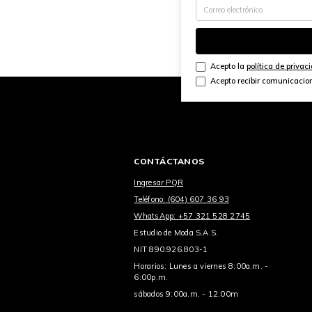
Acepto la
política de privac
Acepto recibir comunicacio
CONTÁCTANOS
Ingresar PQR
Teléfono: (604) 607 36 93
WhatsApp: +57 321 528 2745
Estudio de Moda S.A.S.
NIT 890.926.803-1
Horarios: Lunes a viernes 8:00a.m. -
6:00p.m.
sábados 9:00a.m. - 12:00m