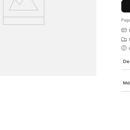
Paga
De
Má