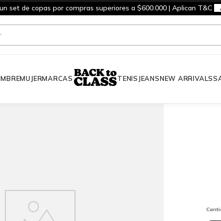
 un set de copas por compras superiores a $600.000 | Aplican T&C
MBRE
MUJER
MARCAS
TENIS
JEANS
NEW ARRIVALS
S
Cant