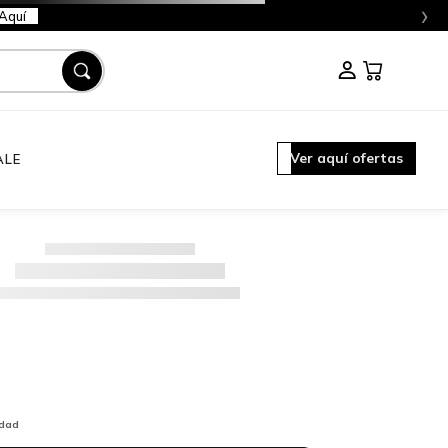
›
Aquí
Ver aquí ofertas
ALE
idad