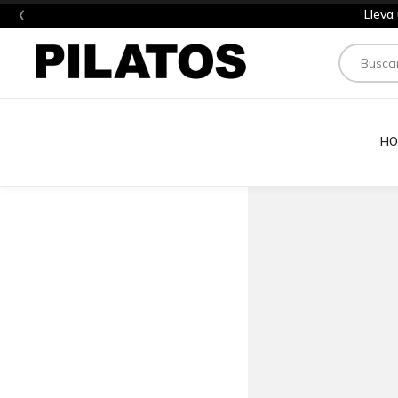
‹
Lleva
Buscar
HO