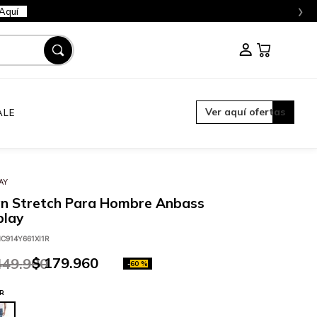
›
Aquí
Ver aquí ofertas
ALE
AY
an Stretch Para Hombre Anbass
play
C914Y661XI1R
$
179
.
960
449
.
900
-
60 %
R