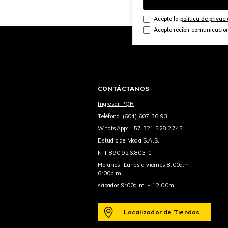
Acepto la
política de privac
Acepto recibir comunicacio
CONTÁCTANOS
Ingresar PQR
Teléfono: (604) 607 36 93
WhatsApp: +57 321 528 2745
Estudio de Moda S.A.S.
NIT 890.926.803-1
Horarios: Lunes a viernes 8:00a.m. -
6:00p.m.
sábados 9:00a.m. - 12:00m
Localizador de Tiendas