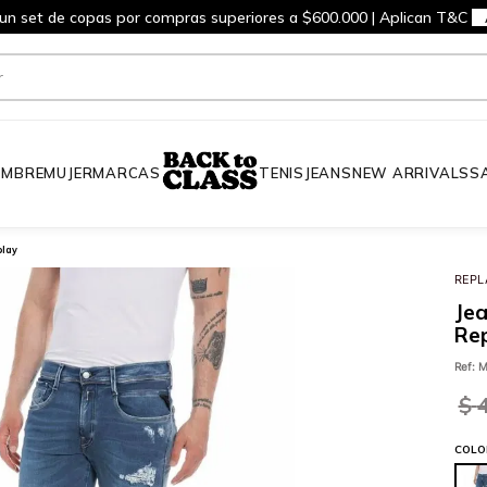
 un set de copas por compras superiores a $600.000 | Aplican T&C
MBRE
MUJER
MARCAS
TENIS
JEANS
NEW ARRIVALS
S
play
REPL
Je
Re
Ref
:
M
$
COLO