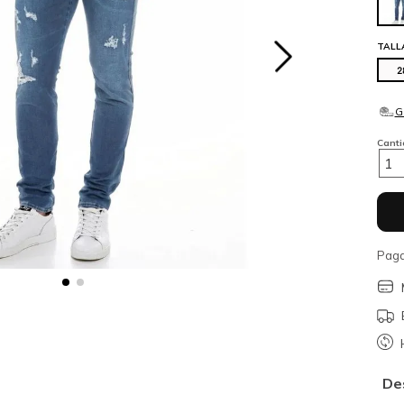
TALL
2
Cant
1
Paga
De