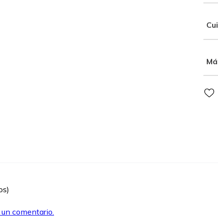
Cu
Má
os)
r un comentario.