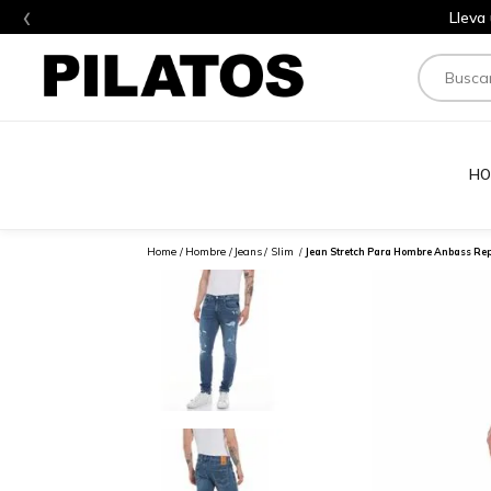
‹
Lleva
Buscar
HO
Hombre
Jeans
Slim
Jean Stretch Para Hombre Anbass Re