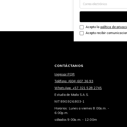
Acepto la
política de privac
Acepto recibir comunicacio
CONTÁCTANOS
Ingresar PQR
Teléfono: (604) 607 36 93
WhatsApp: +57 321 528 2745
Estudio de Moda S.A.S.
NIT 890.926.803-1
Horarios: Lunes a viernes 8:00a.m. -
6:00p.m.
sábados 9:00a.m. - 12:00m