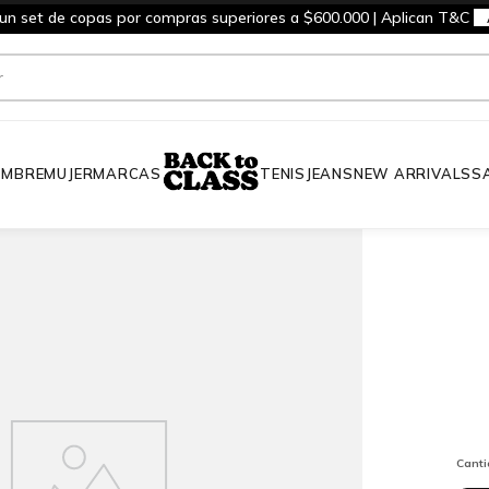
 un set de copas por compras superiores a $600.000 | Aplican T&C
MBRE
MUJER
MARCAS
TENIS
JEANS
NEW ARRIVALS
S
Cant