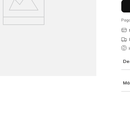
Paga
De
Má