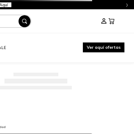
›
Aquí
Ver aquí ofertas
ALE
idad