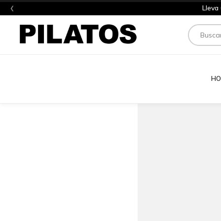
‹
Lleva
Buscar
HO