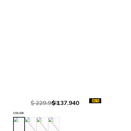
-
40 %
$
229
.
900
$
137
.
940
COLOR