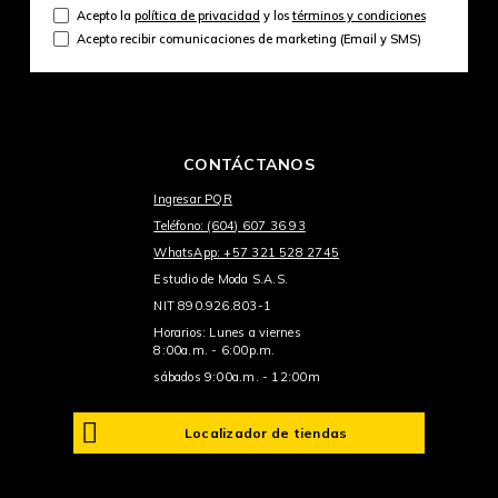
Acepto la
política de privacidad
y los
términos y condiciones
Acepto recibir comunicaciones de marketing (Email y SMS)
CONTÁCTANOS
Ingresar PQR
Teléfono: (604) 607 36 93
WhatsApp: +57 321 528 2745
Estudio de Moda S.A.S.
NIT 890.926.803-1
Horarios: Lunes a viernes
8:00a.m. - 6:00p.m.
sábados 9:00a.m. - 12:00m
Localizador de tiendas