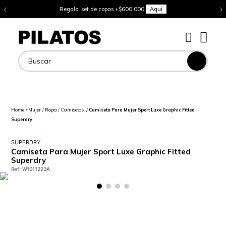
‹
›
Regalo: set de copas +$600.000
Aquí
Buscar
Mujer
Ropa
Camisetas
Camiseta Para Mujer Sport Luxe Graphic Fitted
Superdry
SUPERDRY
Camiseta Para Mujer Sport Luxe Graphic Fitted
Superdry
Ref
:
W1011223A