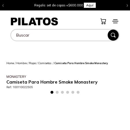
‹
›
Regalo: set de copas +$600.000
Aquí
Buscar
Hombre
Ropa
Camisetas
Camiseta Para Hombre Smoke Monastery
MONASTERY
Camiseta Para Hombre Smoke Monastery
Ref
:
100110022505