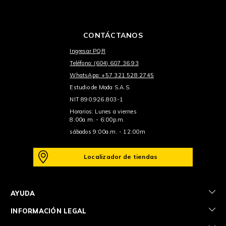
CONTÁCTANOS
Ingresar PQR
Teléfono: (604) 607 36 93
WhatsApp: +57 321 528 2745
Estudio de Moda S.A.S.
NIT 890.926.803-1
Horarios: Lunes a viernes
8:00a.m. - 6:00p.m.
sábados 9:00a.m. - 12:00m
Localizador de tiendas
+
AYUDA
+
INFORMACIÓN LEGAL