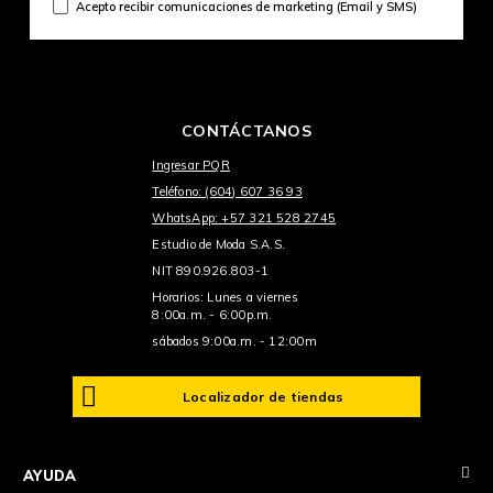
Acepto recibir comunicaciones de marketing (Email y SMS)
CONTÁCTANOS
Ingresar PQR
Teléfono: (604) 607 36 93
WhatsApp: +57 321 528 2745
Estudio de Moda S.A.S.
NIT 890.926.803-1
Horarios: Lunes a viernes
8:00a.m. - 6:00p.m.
sábados 9:00a.m. - 12:00m
Localizador de tiendas
+
AYUDA