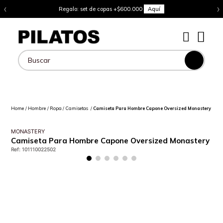
‹
›
Regalo: set de copas +$600.000
Aquí
Buscar
Hombre
Ropa
Camisetas
Camiseta Para Hombre Capone Oversized Monastery
MONASTERY
Camiseta Para Hombre Capone Oversized Monastery
Ref
:
101110022502