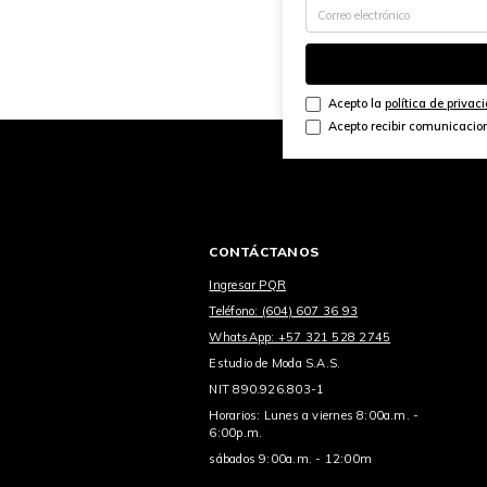
Acepto la
política de privac
Acepto recibir comunicacio
CONTÁCTANOS
Ingresar PQR
Teléfono: (604) 607 36 93
WhatsApp: +57 321 528 2745
Estudio de Moda S.A.S.
NIT 890.926.803-1
Horarios: Lunes a viernes 8:00a.m. -
6:00p.m.
sábados 9:00a.m. - 12:00m