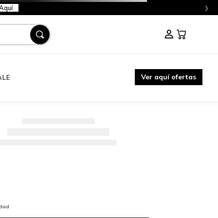
›
Aquí
Ver aquí ofertas
ALE
idad