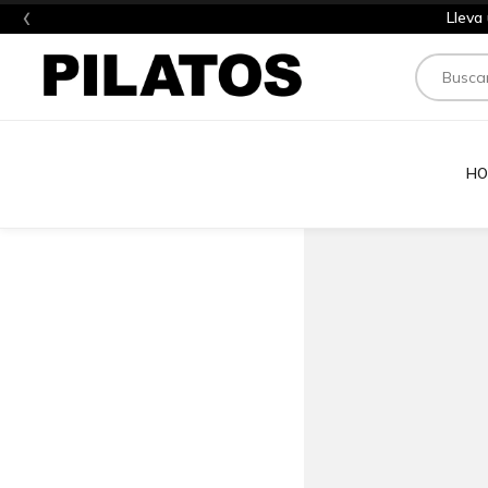
‹
Lleva
Buscar
HO