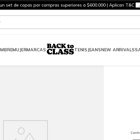
 un set de copas por compras superiores a $600.000 | Aplican T&C
MBRE
MUJER
MARCAS
TENIS
JEANS
NEW ARRIVALS
S
Cant