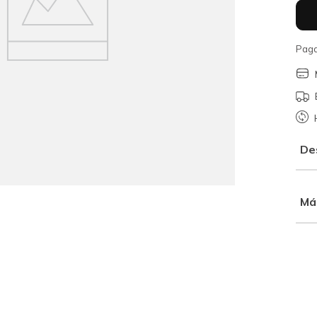
Paga
De
Má