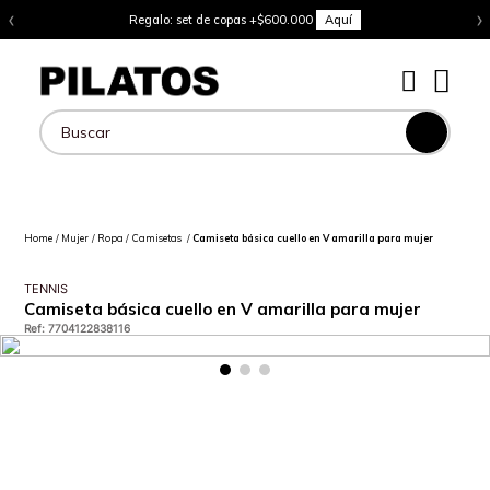
‹
›
Regalo: set de copas +$600.000
Aquí
Buscar
Mujer
Ropa
Camisetas
Camiseta básica cuello en V amarilla para mujer
TENNIS
Camiseta básica cuello en V amarilla para mujer
Ref
:
7704122838116