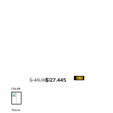
-
45 %
$
49
.
900
$
27
.
445
COLOR
TALLA