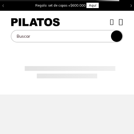
‹
›
Regalo: set de copas +$600.000
Aquí
Buscar