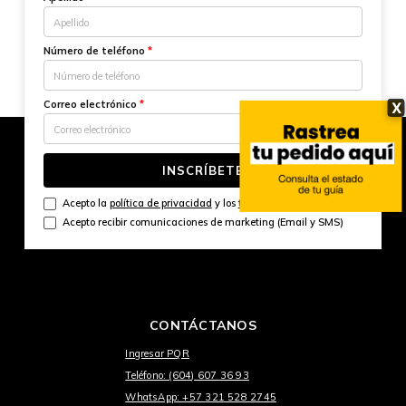
Número de teléfono
*
Correo electrónico
*
X
INSCRÍBETE
Acepto la
política de privacidad
y los
términos y condiciones
Acepto recibir comunicaciones de marketing (Email y SMS)
CONTÁCTANOS
Ingresar PQR
Teléfono: (604) 607 36 93
WhatsApp: +57 321 528 2745