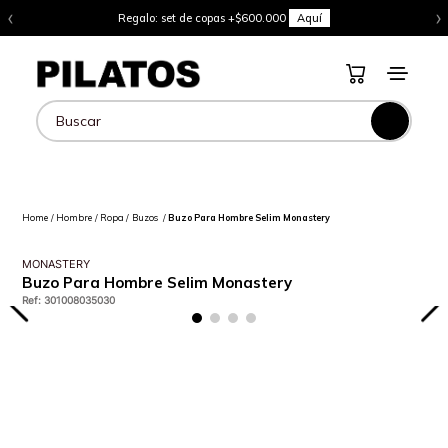
‹
›
Regalo: set de copas +$600.000
Aquí
Buscar
Hombre
Ropa
Buzos
Buzo Para Hombre Selim Monastery
MONASTERY
Buzo Para Hombre Selim Monastery
Ref
:
301008035030