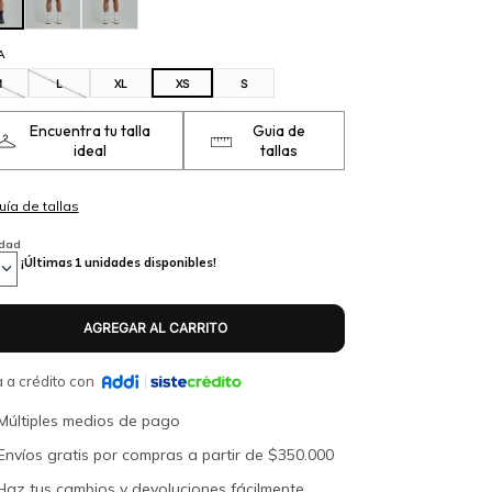
A
M
L
XL
XS
S
Encuentra tu talla
Guia de
ideal
tallas
idad
¡Últimas
1
unidades disponibles!
 a crédito con
Múltiples medios de pago
Envíos gratis por compras a partir de $350.000
Haz tus cambios y devoluciones fácilmente