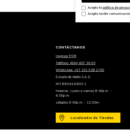
Acepto la
política de privac
Acepto recibir comunicacio
CONTÁCTANOS
Ingresar PQR
Teléfono: (604) 607 36 93
WhatsApp: +57 321 528 2745
Estudio de Moda S.A.S.
NIT 890.926.803-1
Horarios: Lunes a viernes 8:00a.m. -
6:00p.m.
sábados 9:00a.m. - 12:00m
Localizador de Tiendas