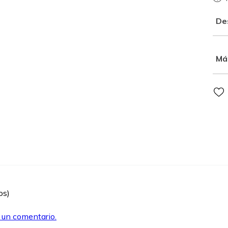
De
Má
os)
r un comentario.