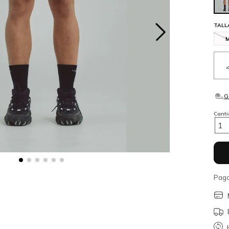
TALL
Cant
1
Paga