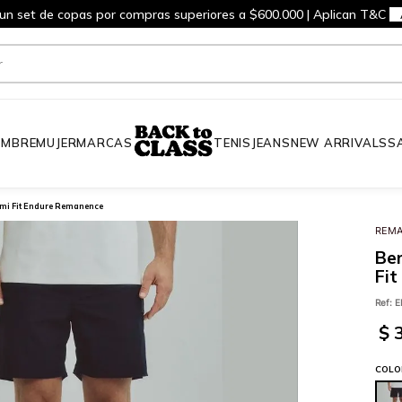
 un set de copas por compras superiores a $600.000 | Aplican T&C
MBRE
MUJER
MARCAS
TENIS
JEANS
NEW ARRIVALS
S
mi Fit Endure Remanence
REM
Be
Fi
Ref
:
E
$
COLO