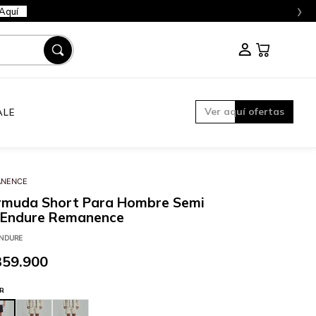
›
Aquí
Ver aquí ofertas
ALE
ANENCE
rmuda Short Para Hombre Semi
t Endure Remanence
NDURE
359
.
900
R