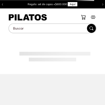
‹
›
Regalo: set de copas +$600.000
Aquí
Buscar