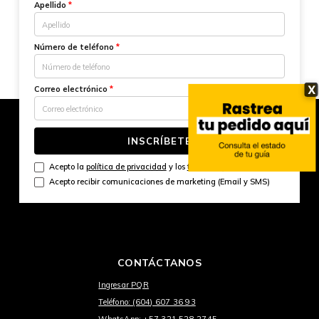
Apellido
*
Número de teléfono
*
X
Correo electrónico
*
INSCRÍBETE
Acepto la
política de privacidad
y los
términos y condiciones
Acepto recibir comunicaciones de marketing (Email y SMS)
CONTÁCTANOS
Ingresar PQR
Teléfono: (604) 607 36 93
WhatsApp: +57 321 528 2745