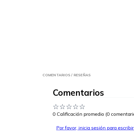
COMENTARIOS / RESEÑAS
Comentarios
☆
☆
☆
☆
☆
0 Calificación promedio
(0 comentari
Por favor, inicia sesión para escribi