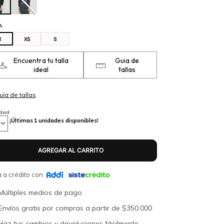
A
M
XS
S
Encuentra tu talla
Guia de
ideal
tallas
idad
¡Últimas
1
unidades disponibles!
 a crédito con
Múltiples medios de pago
Envíos gratis por compras a partir de $350.000
Haz tus cambios y devoluciones fácilmente