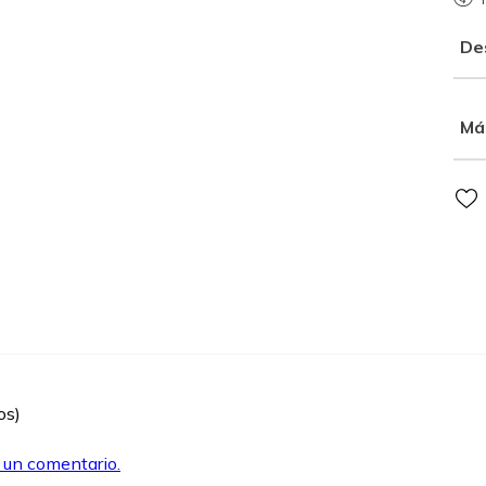
De
Má
os)
r un comentario.