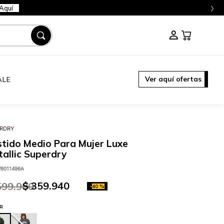
›
Aquí
Ver aquí ofertas
ALE
RDRY
tido Medio Para Mujer Luxe
allic Superdry
8011496A
$
359
.
940
599
.
900
-
40 %
R