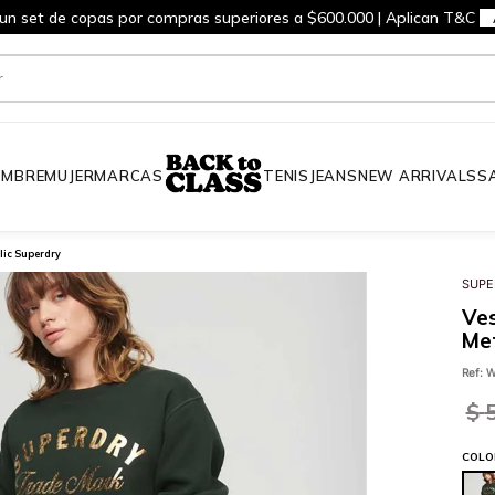
 un set de copas por compras superiores a $600.000 | Aplican T&C
MBRE
MUJER
MARCAS
TENIS
JEANS
NEW ARRIVALS
S
lic Superdry
SUPE
Ves
Met
Ref
:
W
$
COLO