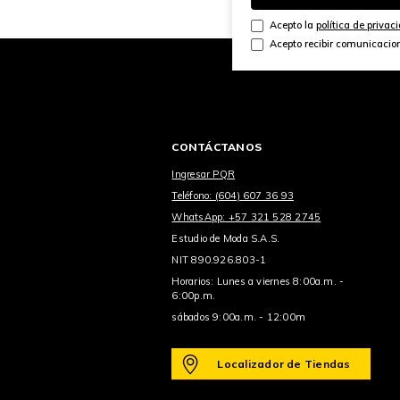
Acepto la
política de privac
Acepto recibir comunicacio
CONTÁCTANOS
Ingresar PQR
Teléfono: (604) 607 36 93
WhatsApp: +57 321 528 2745
Estudio de Moda S.A.S.
NIT 890.926.803-1
Horarios: Lunes a viernes 8:00a.m. -
6:00p.m.
sábados 9:00a.m. - 12:00m
Localizador de Tiendas