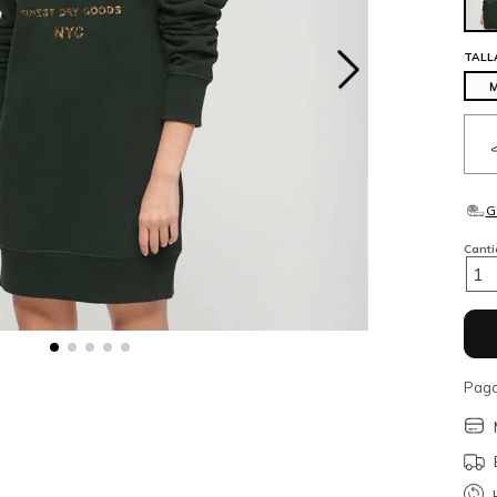
TALL
Cant
1
Paga