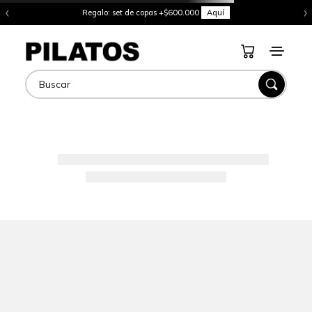
‹
›
Regalo: set de copas +$600.000
Aquí
Buscar