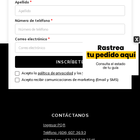
Apellido
*
Número de teléfono
*
X
Correo electrónico
*
INSCRÍBETE
Acepto la
política de privacidad
y los
términos y condiciones
Acepto recibir comunicaciones de marketing (Email y SMS)
CONTÁCTANOS
Ingresar PQR
Teléfono: (604) 607 36 93
WhatsApp: +57 321 528 2745