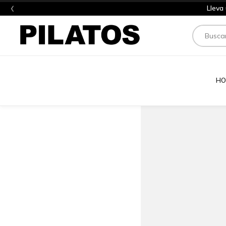
‹
Lleva
Buscar
HO