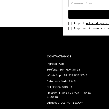
Acepto la
política de privac
Acepto recibir comunicacio
CONTÁCTANOS
Ingresar PQR
Teléfono: (604) 607 36 93
WhatsApp: +57 321 528 2745
Estudio de Moda S.A.S.
NIT 890.926.803-1
Horarios: Lunes a viernes 8:00a.m. -
6:00p.m.
sábados 9:00a.m. - 12:00m