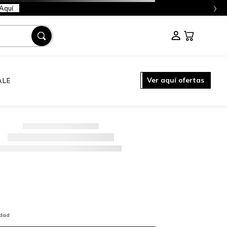
›
Aquí
Ver aquí ofertas
ALE
idad