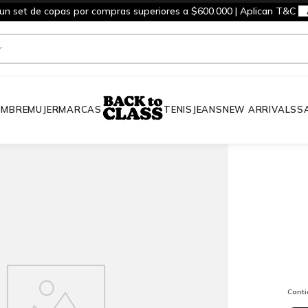
 un set de copas por compras superiores a $600.000 | Aplican T&C
MBRE
MUJER
MARCAS
TENIS
JEANS
NEW ARRIVALS
S
Cant