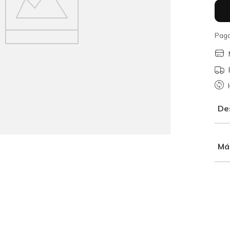
Paga
De
Má