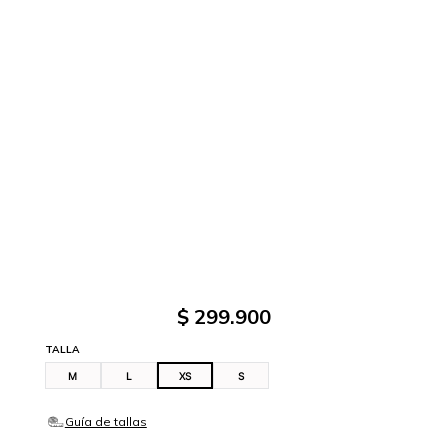
$
299
.
900
TALLA
M
L
XS
S