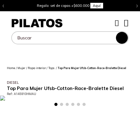
‹
›
Regalo: set de copas +$600.000
Aquí
Buscar
Mujer
Ropa interior
Tops
Top Para Mujer Ufsb-Cotton-Race-Bralette Diesel
DIESEL
Top Para Mujer Ufsb-Cotton-Race-Bralette Diesel
Ref
:
A145910HMAU