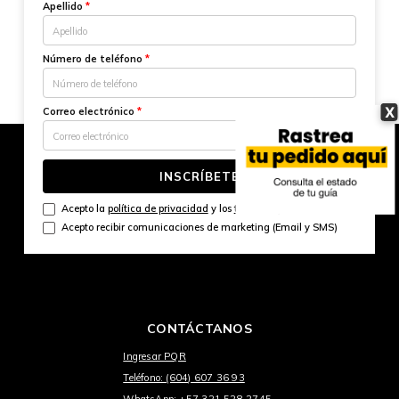
Apellido
*
Número de teléfono
*
X
Correo electrónico
*
INSCRÍBETE
Acepto la
política de privacidad
y los
términos y condiciones
Acepto recibir comunicaciones de marketing (Email y SMS)
CONTÁCTANOS
Ingresar PQR
Teléfono: (604) 607 36 93
WhatsApp: +57 321 528 2745