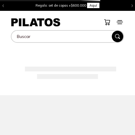
‹
›
Regalo: set de copas +$600.000
Aquí
Buscar