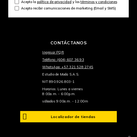
Acepto la
política de privacidad
y los
términos y condiciones
Acepto recibir comunicaciones de marketing (Email y SMS)
CONTÁCTANOS
Ingresar PQR
Teléfono: (604) 607 36 93
WhatsApp: +57 321 528 2745
Estudio de Moda S.A.S.
NIT 890.926.803-1
Horarios: Lunes a viernes
8:00a.m. - 6:00p.m.
sábados 9:00a.m. - 12:00m
Localizador de tiendas