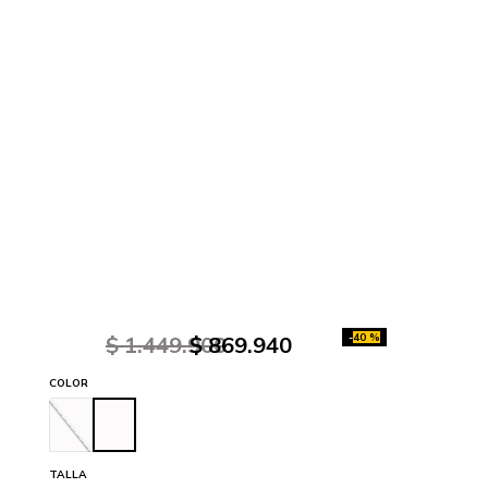
-
40 %
$
1
.
449
.
900
$
869
.
940
COLOR
TALLA