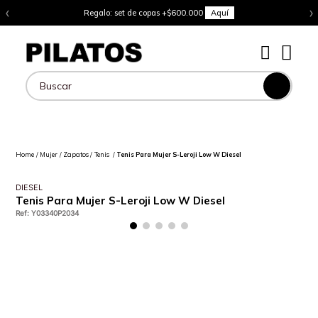
‹
›
Regalo: set de copas +$600.000
Aquí
Buscar
Mujer
Zapatos
Tenis
Tenis Para Mujer S-Leroji Low W Diesel
DIESEL
Tenis Para Mujer S-Leroji Low W Diesel
Ref
:
Y03340P2034